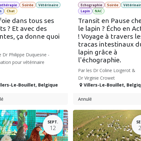
othérapie
Soirée
Vétérinaire
Echographie
Soirée
Vétérinai
n
Chat
Lapin
NAC
foie dans tous ses
Transit en Pause ch
ts ? Et avec des
le lapin ? Écho en Ac
ntes, ça donne quoi
! Voyage à travers le
tracas intestinaux d
lapin grâce à
e Dr Philippe Duquesne -
l'échographie.
tion pour vétérinaire
Par les Dr Coline Loigerot &
Dr Virginie Crowet
llers-Le-Bouillet
,
Belgique
Villers-Le-Bouillet
,
Belgi
lé
Annulé
SEPT.
SE
12