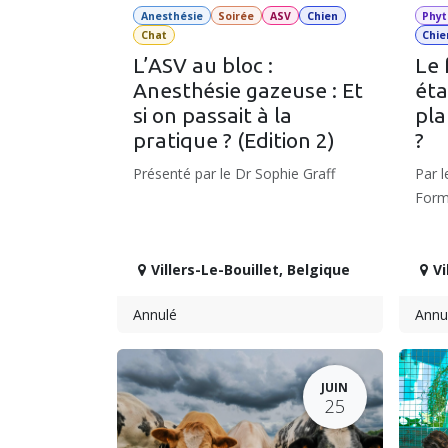
Anesthésie
Soirée
ASV
Chien
Phyt
Chat
Chie
L’ASV au bloc :
Le 
Anesthésie gazeuse : Et
éta
si on passait à la
pla
pratique ? (Edition 2)
?
Présenté par le Dr Sophie Graff
Par l
Forma
Villers-Le-Bouillet
,
Belgique
Vi
Annulé
Annu
JUIN
25