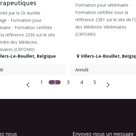
rapeutiques
Formation pour vétérinaire -
Formation certifiée sous la
nté par le Dr Aurélie
référence 2381 sur le site de l'
age - Formation pour
des Médecins Vétérinaires
inaire - Formation certifiée
(CRFOMV)
la référence 2330 sur le site
'Ordre des Médecins
rinaires (CRFOMV)
llers-Le-Bouillet
,
Belgique
Villers-Le-Bouillet
,
Belgi
lé
Annulé
1
2
3
4
5
ez nous
Envoyez-nous un message