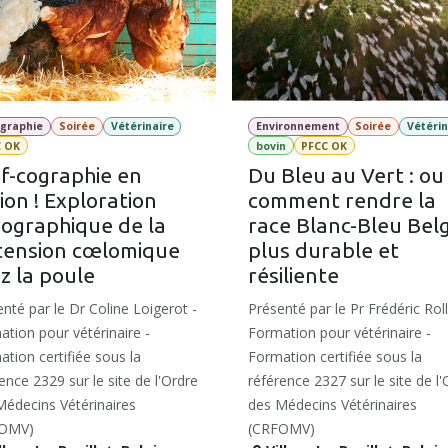
graphie
Soirée
Vétérinaire
Environnement
Soirée
Vétérin
C OK
bovin
PFCC OK
-cographie en
Du Bleu au Vert : ou
ion ! Exploration
comment rendre la
ographique de la
race Blanc-Bleu Bel
tension cœlomique
plus durable et
z la poule
résiliente
nté par le Dr Coline Loigerot -
Présenté par le Pr Frédéric Roll
tion pour vétérinaire -
Formation pour vétérinaire -
tion certifiée sous la
Formation certifiée sous la
ence 2329 sur le site de l'Ordre
référence 2327 sur le site de l'
Médecins Vétérinaires
des Médecins Vétérinaires
OMV)
(CRFOMV)