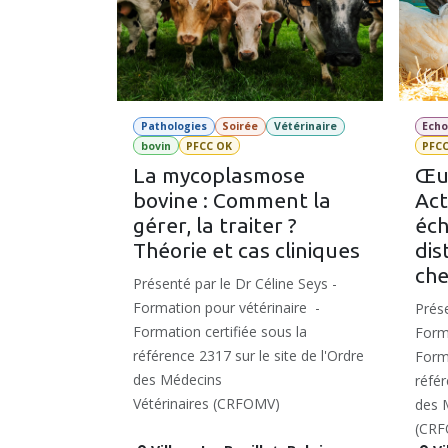
Pathologies
Soirée
Vétérinaire
Echo
bovin
PFCC OK
PFC
La mycoplasmose
Œuf
bovine : Comment la
Act
gérer, la traiter ?
éch
Théorie et cas cliniques
dis
che
Présenté par le Dr Céline Seys -
Formation pour vétérinaire -
Prése
Formation certifiée sous la
Forma
référence 2317 sur le site de l'Ordre
Forma
des Médecins
référ
Vétérinaires (CRFOMV)
des 
(CRF