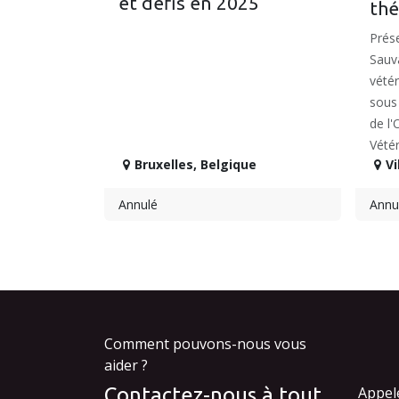
et défis en 2025
thé
Prése
Sauv
vétér
sous 
de l
Vété
Bruxelles
,
Belgique
Vi
Annulé
Annu
Comment pouvons-nous vous
aider ?
Contactez-nous à tout
Appel