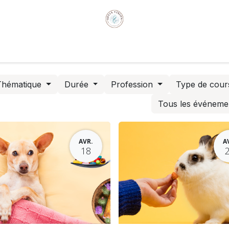
ire
Formations en médecine humaine
Qui sommes-no
Thématique
Durée
Profession
Type de cou
Tous les événem
AVR.
A
18