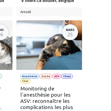
que
Villers-Le-Bouillet
,
Belgique
Annulé
NV.
MARS
16
25
e
Anesthésie
Soirée
ASV
Chien
Chat
r
Monitoring de
l'anesthésie pour les
ASV: reconnaître les
complications les plus
 -