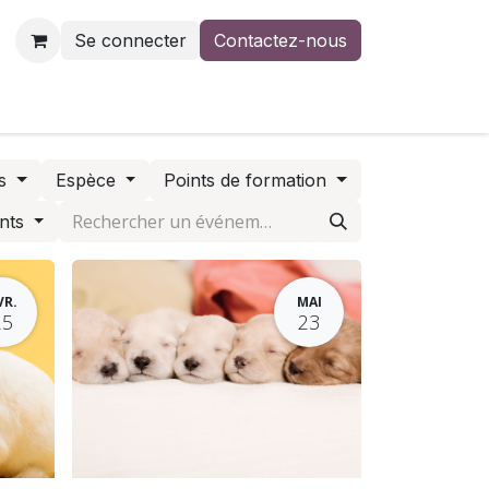
Se connecter
Contactez-nous
us
Contactez-nous
rs
Espèce
Points de formation
ents
VR.
MAI
25
23