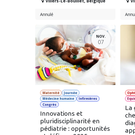
Villers-Le-Bouillet
,
Belgique
Vi
Annulé
Annu
NOV.
07
Maternité
Journée
Opht
Médecine humaine
Infirmières
Equi
Congrès
La 
Innovations et
che
pluridisciplinarité en
dia
pédiatrie : opportunités
ap