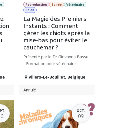
re
Reproduction
Soirée
Vétérinaire
Chien
ez
La Magie des Premiers
tion
Instants : Comment
s
gérer les chiots après la
u
mise-bas pour éviter le
cauchemar ?
Présenté par le Dr Giovanna Bassu
- Formation pour vétérinaire
que
Villers-Le-Bouillet
,
Belgique
Annulé
PT.
OCT.
26
09