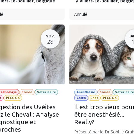
llers-Le-Bouillet
,
Belgique
Villers-Le-Bouillet
,
Belgi
lé
Annulé
NOV.
JA
28
almologie
Soirée
Vétérinaire
Anesthésie
Soirée
Vétérinair
n
PFCC OK
Chien
Chat
PFCC OK
gestion des Uvéites
Il est trop vieux pou
z le Cheval : Analyse
être anesthésié...
gnostique et
Really?
proches
Présenté par le Dr Sophie Graff