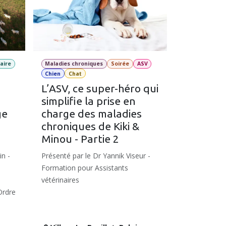
aire
Maladies chroniques
Soirée
ASV
Chien
Chat
L’ASV, ce super-héro qui
simplifie la prise en
ge
charge des maladies
chroniques de Kiki &
Minou - Partie 2
in -
Présenté par le Dr Yannik Viseur -
Formation pour Assistants
vétérinaires
Ordre