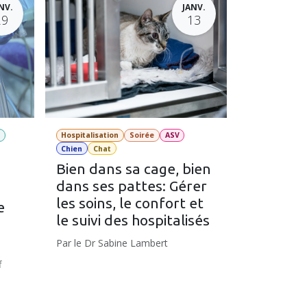
NV.
JANV.
29
13
e
Hospitalisation
Soirée
ASV
Chien
Chat
Bien dans sa cage, bien
dans ses pattes: Gérer
les soins, le confort et
e
le suivi des hospitalisés
!
Par le Dr Sabine Lambert
f