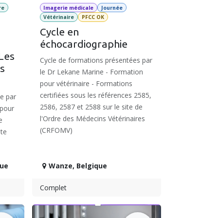
re
Imagerie médicale
Journée
Vétérinaire
PFCC OK
Cycle en
échocardiographie
 Les
Cycle de formations présentées par
s
le Dr Lekane Marine - Formation
pour vétérinaire - Formations
certifiées sous les références 2585,
e par
2586, 2587 et 2588 sur le site de
 pour
l'Ordre des Médecins Vétérinaires
e
(CRFOMV)
ite
que
Wanze
,
Belgique
Complet