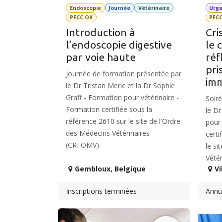
Endoscopie
Journée
Vétérinaire
Urg
PFCC OK
PFC
Introduction à
Cri
l’endoscopie digestive
le 
par voie haute
réf
pri
Journée de formation présentée par
im
le Dr Tristan Meric et la Dr Sophie
Graff - Formation pour vétérinaire -
Soir
Formation certifiée sous la
le Dr
référence 2610 sur le site de l'Ordre
pour 
des Médecins Vétérinaires
certi
(CRFOMV)
le si
Vété
Gembloux
,
Belgique
Vi
Inscriptions terminées
Annu