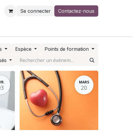
Se connecter
Contactez-nous
us
Contactez-nous
rs
Espèce
Points de formation
sés
VR.
MARS
03
20