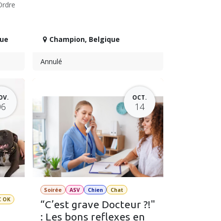
Ordre
que
Champion
,
Belgique
Annulé
OV.
OCT.
06
14
Soirée
ASV
Chien
Chat
C OK
“C’est grave Docteur ?!"
: Les bons reflexes en