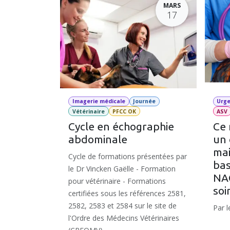
MARS
17
Imagerie médicale
Journée
Urg
Vétérinaire
PFCC OK
ASV
Cycle en échographie
Ce 
abdominale
un 
mai
Cycle de formations présentées par
bas
le Dr Vincken Gaëlle - Formation
NAC
pour vétérinaire - Formations
soi
certifiées sous les références 2581,
2582, 2583 et 2584 sur le site de
Par 
l'Ordre des Médecins Vétérinaires