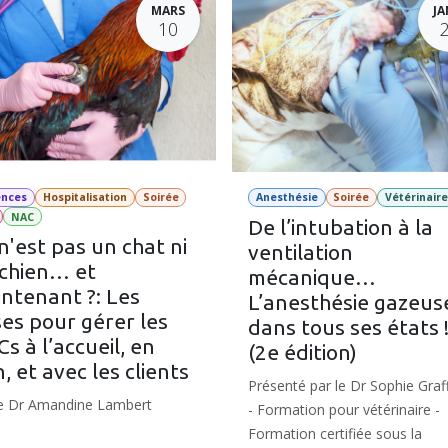
MARS
JA
10
ences
Hospitalisation
Soirée
Anesthésie
Soirée
Vétérinair
NAC
De l’intubation à la
n'est pas un chat ni
ventilation
chien… et
mécanique…
ntenant ?: Les
L’anesthésie gazeus
es pour gérer les
dans tous ses états 
s à l’accueil, en
(2e édition)
n, et avec les clients
Présenté par le Dr Sophie Graf
le Dr Amandine Lambert
- Formation pour vétérinaire -
Formation certifiée sous la