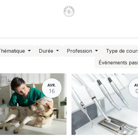
ire
Formations en médecine humaine
Qui sommes-no
Thématique
Durée
Profession
Type de cou
Événements pas
AVR.
A
16