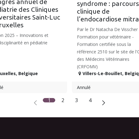
grès annuel de
syndrome : parcours
iatrie des Cliniques
clinique de
versitaires Saint-Luc
l’endocardiose mitra
ruxelles
Par le Dr Natacha De Visscher 
on 2025 – Innovations et
Formation pour vétérinaire -
disciplinarité en pédiatrie
Formation certifiée sous la
référence 2510 sur le site de l'
des Médecins Vétérinaires
(CRFOMV)
uxelles
,
Belgique
Villers-Le-Bouillet
,
Belgi
lé
Annulé
1
2
3
4