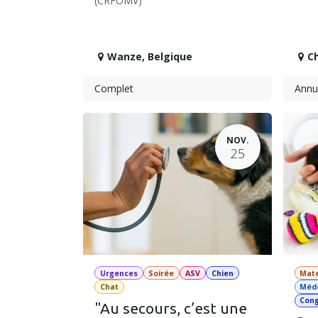
(CRFOMV)
Wanze
,
Belgique
C
Complet
Annu
NOV.
25
Urgences
Soirée
ASV
Chien
Mate
Chat
Méd
Con
"Au secours, c’est une