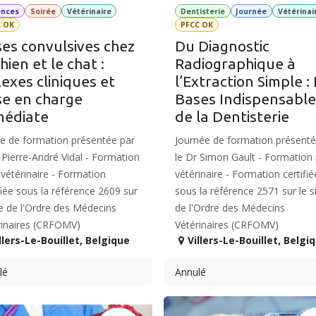
ences
Soirée
Vétérinaire
Dentisterie
Journée
Vétérinai
C OK
PFCC OK
ses convulsives chez
Du Diagnostic
chien et le chat :
Radiographique à
lexes cliniques et
l’Extraction Simple :
se en charge
Bases Indispensable
médiate
de la Dentisterie
ée de formation présentée par
Journée de formation présenté
 Pierre-André Vidal - Formation
le Dr Simon Gault - Formation
vétérinaire - Formation
vétérinaire - Formation certifié
fiée sous la référence 2609 sur
sous la référence 2571 sur le s
te de l'Ordre des Médecins
de l'Ordre des Médecins
rinaires (CRFOMV)
Vétérinaires (CRFOMV)
llers-Le-Bouillet
,
Belgique
Villers-Le-Bouillet
,
Belgi
lé
Annulé