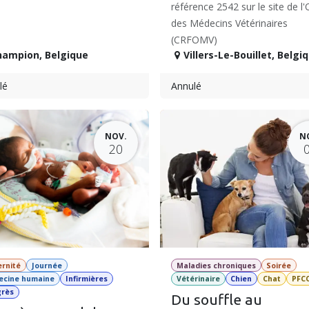
référence 2542 sur le site de l'
des Médecins Vétérinaires
(CRFOMV)
hampion
,
Belgique
Villers-Le-Bouillet
,
Belgi
lé
Annulé
NOV.
N
20
rnité
Journée
Maladies chroniques
Soirée
ecine humaine
Infirmières
Vétérinaire
Chien
Chat
PFC
grès
Du souffle au