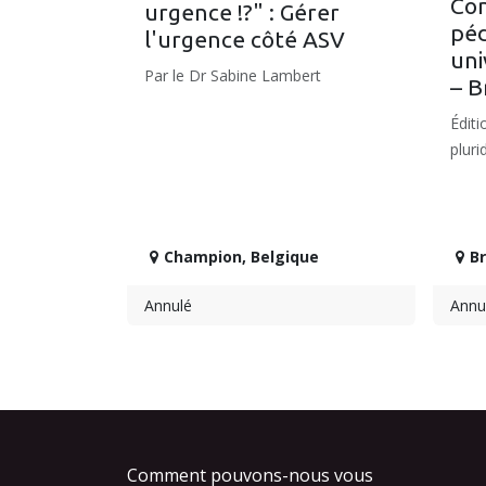
Con
urgence !?" : Gérer
péd
l'urgence côté ASV
uni
Par le Dr Sabine Lambert
– B
Éditi
pluri
Champion
,
Belgique
Br
Annulé
Annu
Comment pouvons-nous vous