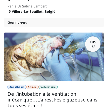
Par le Dr Sabine Lambert
Villers-Le-Bouillet
,
België
Geannuleerd
SEP.
07
Anesthésie
Soirée
Vétérinaire
De l’intubation à la ventilation
mécanique…L’anesthésie gazeuse dans
tous ses états !