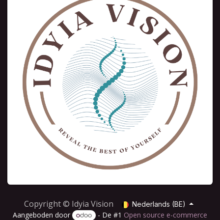
Copyright © Idyia Vision
Nederlands (BE)
Aangeboden door
- De #1
Open source e-commerce