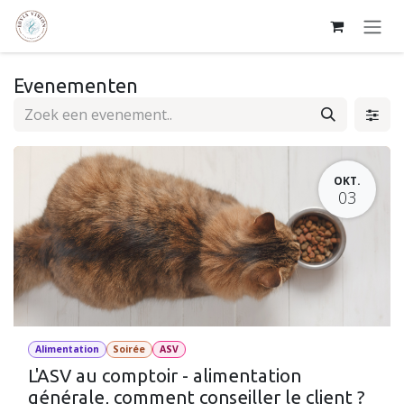
Overslaan naar inhoud
Evenementen
OKT.
03
Alimentation
Soirée
ASV
L'ASV au comptoir - alimentation
générale, comment conseiller le client ?