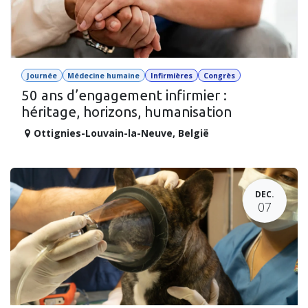
Journée
Médecine humaine
Infirmières
Congrès
50 ans d’engagement infirmier :
héritage, horizons, humanisation
Ottignies-Louvain-la-Neuve
,
België
DEC.
07