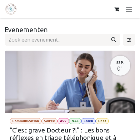
Overslaan naar inhoud
Evenementen
SEP.
01
Communication
Soirée
ASV
NAC
Chien
Chat
“C’est grave Docteur ?!" : Les bons
réflexes en triage téléphonique et à