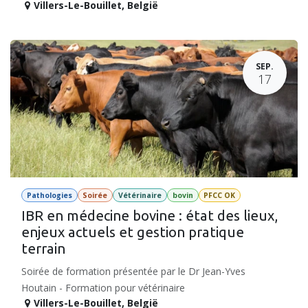
Villers-Le-Bouillet
,
België
SEP.
17
Pathologies
Soirée
Vétérinaire
bovin
PFCC OK
IBR en médecine bovine : état des lieux,
enjeux actuels et gestion pratique
terrain
Soirée de formation présentée par le Dr Jean-Yves
Houtain - Formation pour vétérinaire
Villers-Le-Bouillet
,
België