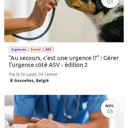
03
Urgences
Soirée
ASV
"Au secours, c’est une urgence !?" : Gérer
l'urgence côté ASV - édition 2
Par la Dr Laure De Leener
Gosselies
,
België
NOV.
05