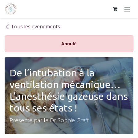
Se rendre au contenu
Tous les événements
Annulé
De l’intubation à la
ventilation mécanique…
L’anesthésie gazeuse dans
tous ses états !
Présenté par le Dr Sophie Graff