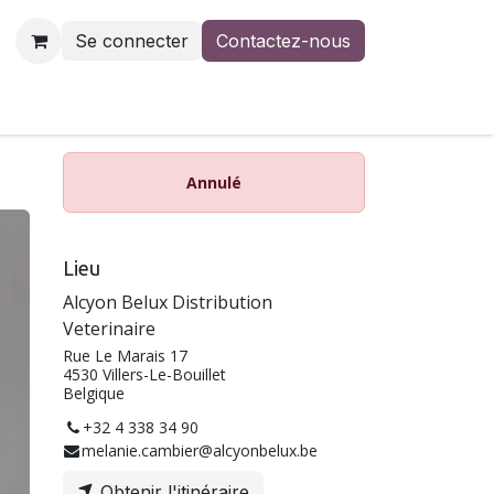
Se connecter
Contactez-nous
us
Contactez-nous
Annulé
Lieu
Alcyon Belux Distribution
Veterinaire
Rue Le Marais 17
4530 Villers-Le-Bouillet
Belgique
+32 4 338 34 90
melanie.cambier@alcyonbelux.be
Obtenir l'itinéraire