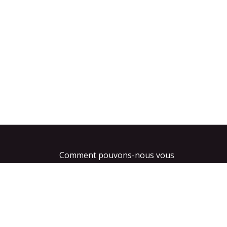
Comment pouvons-nous vous
aider ?
Contactez-nous à tout
Appel
moment
+32 