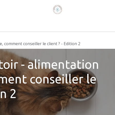
ire
Formations en médecine humaine
Qui sommes-no
 comment conseiller le client ? - Edition 2
oir - alimentation
ent conseiller le
on 2