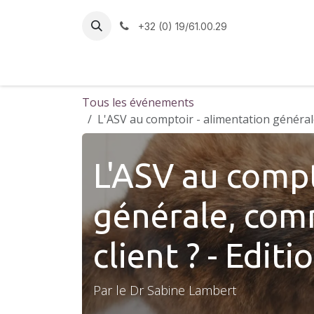
Se rendre au contenu
+32 (0) 19/61.00.29
Accueil
Formations en médecine vétérina
Tous les événements
L'ASV au comptoir - alimentation générale,
L'ASV au compt
générale, comm
client ? - Editi
Par le Dr Sabine Lambert