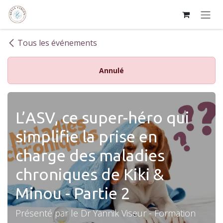
Se rendre au contenu
Tous les événements
Annulé
L’ASV, ce super-héro qui
simplifie la prise en
charge des maladies
chroniques de Kiki &
Minou - Partie 2
Présenté par le Dr Yannik Viseur - Formation