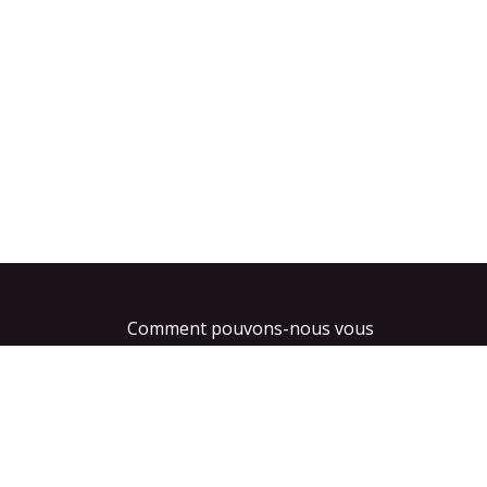
Comment pouvons-nous vous
aider ?
Contactez-nous à tout
Appel
moment
+32 