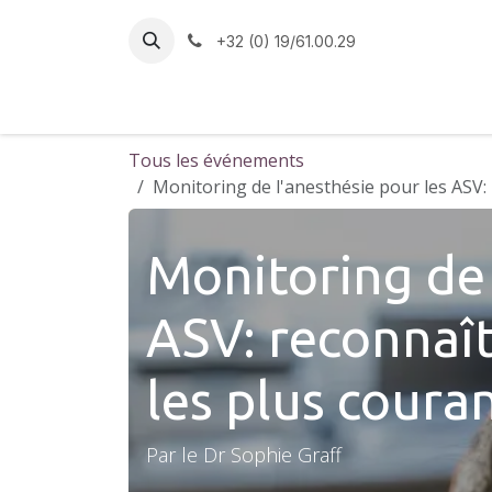
Se rendre au contenu
+32 (0) 19/61.00.29
Accueil
Formations en médecine vétérina
Tous les événements
Monitoring de l'anesthésie pour les ASV: 
Monitoring de 
ASV: reconnaît
les plus coura
Par le Dr Sophie Graff