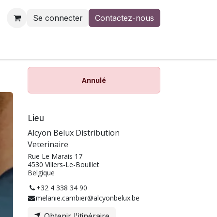
Se connecter
Contactez-nous
us
Contactez-nous
Annulé
Lieu
Alcyon Belux Distribution
Veterinaire
Rue Le Marais 17
4530 Villers-Le-Bouillet
Belgique
+32 4 338 34 90
melanie.cambier@alcyonbelux.be
Obtenir l'itinéraire