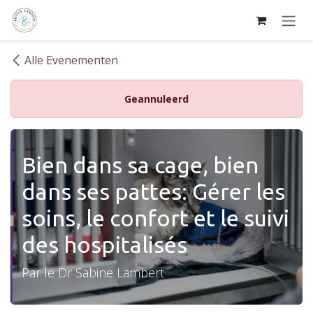
Overslaan naar inhoud
Alle Evenementen
Geannuleerd
Bien dans sa cage, bien
dans ses pattes: Gérer les
soins, le confort et le suivi
des hospitalisés
Par le Dr Sabine Lambert