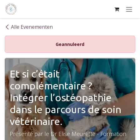
Overslaan naar inhoud
Alle Evenementen
Geannuleerd
Et si c’était
complémentaire ?
Intégrer l’ostéopathie
dans le parcours de soin
vétérinaire.
Présenté par le Dr Elise Meurette - Formation