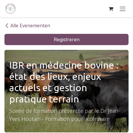
Overslaan naar inhoud
Alle Evenementen
Registreren
IBR en médecine bovine :
état des lieux, enjeux
actuels et gestion
pratique terrain
Soirée de formation présentée par le Dr Jean-
Yves Houtain - Formation pour vétérinaire