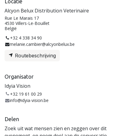
Locatie
Alcyon Belux Distribution Veterinaire
Rue Le Marais 17
4530 Villers-Le-Bouillet
België
+32 4 338 34 90
melanie.cambier@alcyonbelux.be
Routebeschrijving
Organisator
Idyia Vision
+32 19 61 00 29
info@idyia-vision.be
Delen
Zoek uit wat mensen zien en zeggen over dit
evenement, en neem deel aan de conversatie.