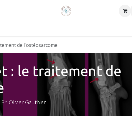
Wie zijn wij
Contact
aitement de l'ostéosarcome
t : le traitement de
e
Pr. Olivier Gauthier