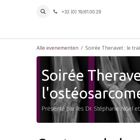
Overslaan naar inhoud
+32 (0) 19/61.00.29
Onthaal
Opleidingen
Online cursussen
Alle evenementen
Soirée Theravet : le tr
Soirée Therave
l'ostéosarcom
Présenté par les Dr. Stéphanie Noël et 