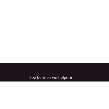
Hoe kunnen we helpen?
U kunt altijd met ons
Bel o
contact opnemen
+32 