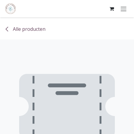
Overslaan naar inhoud
Alle producten