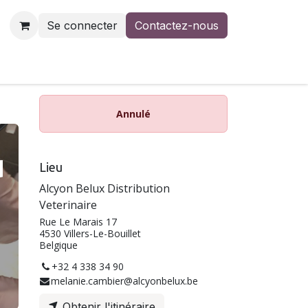
Se connecter
Contactez-nous
us
Contactez-nous
Annulé
u
Lieu
Alcyon Belux Distribution
Veterinaire
Rue Le Marais 17
4530 Villers-Le-Bouillet
Belgique
+32 4 338 34 90
melanie.cambier@alcyonbelux.be
Obtenir l'itinéraire