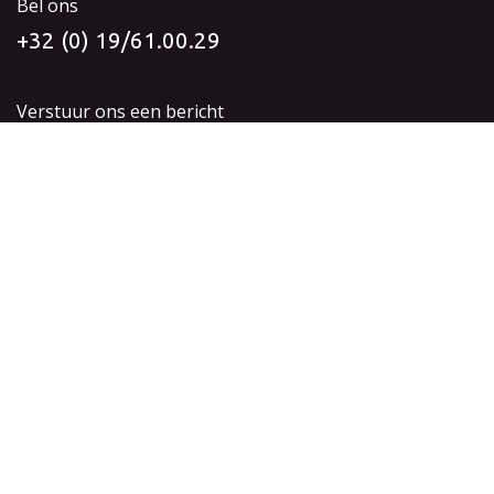
Bel ons
+32 (0) 19/61.00.29
Verstuur ons een bericht
info@idyia-vision.be
Volg ons
Startpagina
•
Over ons
•
Opleidingen
•
Algemene Verkoopvoorwaarden
•
Privacy beleid
•
Kwaliteitsbeleid