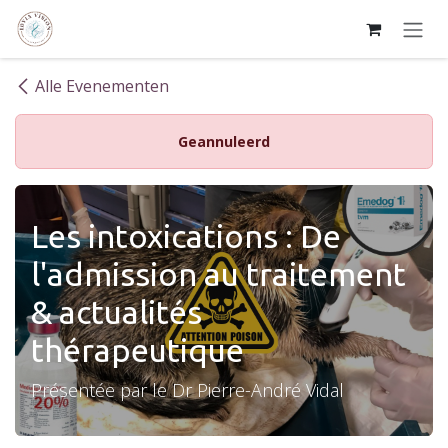
Overslaan naar inhoud
Alle Evenementen
Geannuleerd
Les intoxications : De
l'admission au traitement
& actualités
thérapeutique
Présentée par le Dr Pierre-André Vidal