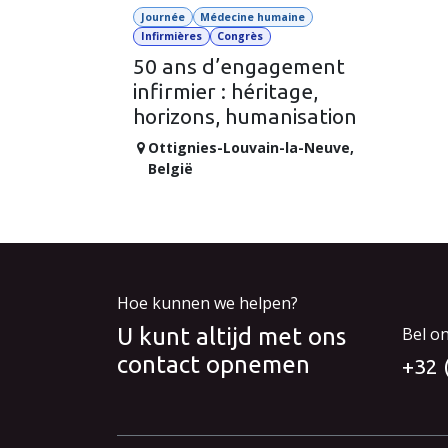
Journée
Médecine humaine
Infirmières
Congrès
50 ans d’engagement
infirmier : héritage,
horizons, humanisation
Ottignies-Louvain-la-Neuve
,
België
Hoe kunnen we helpen?
U kunt altijd met ons
Bel o
contact opnemen
+32 