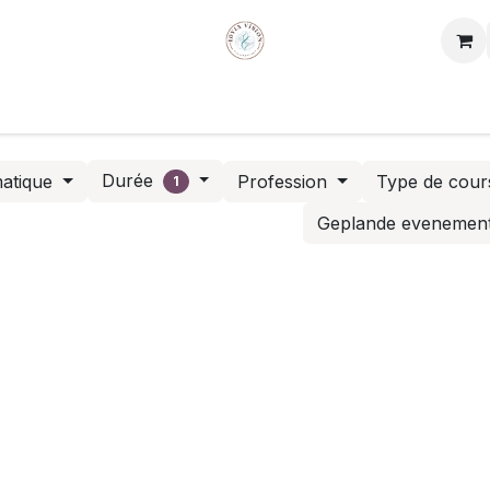
Wie zijn wij
Contact
Durée
atique
Profession
Type de cou
1
Geplande evenemen