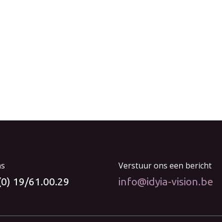
ns
Verstuur ons een bericht
(0) 19/61.00.29
info@idyia-vision.be