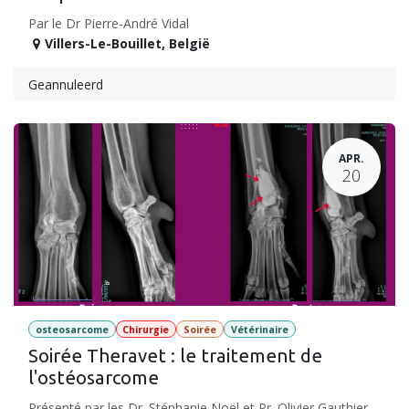
Par le Dr Pierre-André Vidal
Villers-Le-Bouillet
,
België
Geannuleerd
APR.
20
osteosarcome
Chirurgie
Soirée
Vétérinaire
Soirée Theravet : le traitement de
l'ostéosarcome
Présenté par les Dr. Stéphanie Noël et Pr. Olivier Gauthier