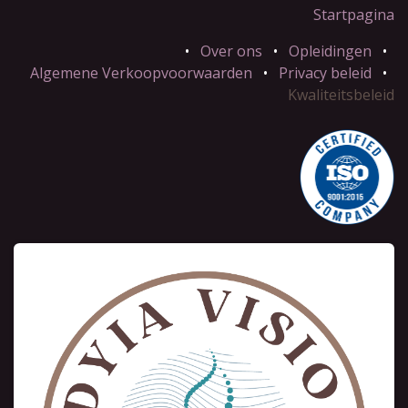
Startpagina
•
Over ons
•
Opleidingen
•
Algemene Verkoopvoorwaarden
•
Privacy beleid
•
Kwaliteitsbeleid