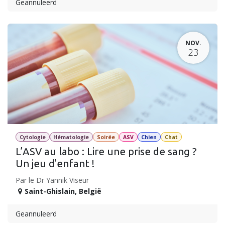
Geannuleerd
NOV.
23
Cytologie
Hématologie
Soirée
ASV
Chien
Chat
L’ASV au labo : Lire une prise de sang ?
Un jeu d'enfant !
Par le Dr Yannik Viseur
Saint-Ghislain
,
België
Geannuleerd