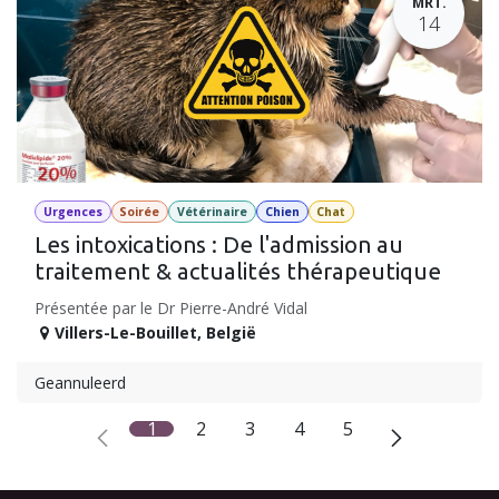
MRT.
14
Urgences
Soirée
Vétérinaire
Chien
Chat
Les intoxications : De l'admission au
traitement & actualités thérapeutique
Présentée par le Dr Pierre-André Vidal
Villers-Le-Bouillet
,
België
Geannuleerd
1
2
3
4
5