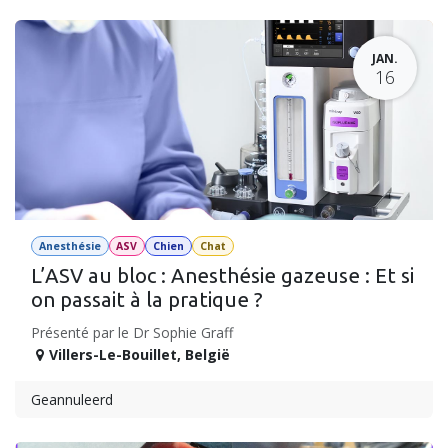
JAN.
16
Anesthésie
ASV
Chien
Chat
L’ASV au bloc : Anesthésie gazeuse : Et si
on passait à la pratique ?
Présenté par le Dr Sophie Graff
Villers-Le-Bouillet
,
België
Geannuleerd