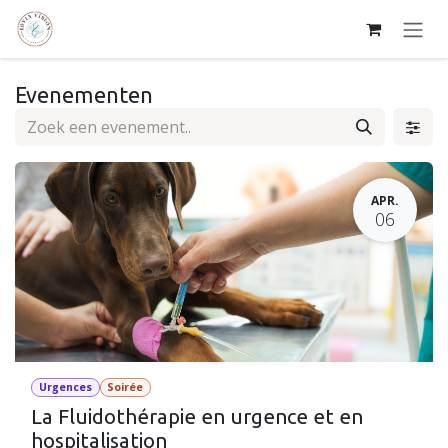
Overslaan naar inhoud
Evenementen
APR.
06
Urgences
Soirée
La Fluidothérapie en urgence et en
hospitalisation