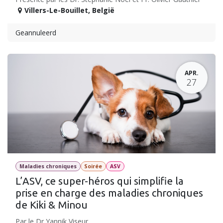
Villers-Le-Bouillet
,
België
Geannuleerd
APR.
27
Maladies chroniques
Soirée
ASV
L’ASV, ce super-héros qui simplifie la
prise en charge des maladies chroniques
de Kiki & Minou
Par le Dr Yannik Viseur