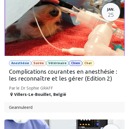
JAN.
25
Anesthésie
Soirée
Vétérinaire
Chien
Chat
Complications courantes en anesthésie :
les reconnaître et les gérer (Edition 2)
Par le Dr Sophie GRAFF
Villers-Le-Bouillet
,
België
Geannuleerd