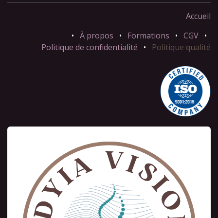
Accueil
•
À propos
•
Formations
•
CGV
•
Politique de confidentialité
•
Politique qualité