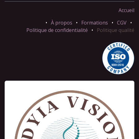
Accueil
•
À propos
•
Formations
•
CGV
•
Politique de confidentialité
•
Politique qualité